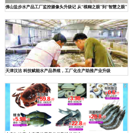
佛山盐步水产品工厂监控摄像头升级记 从“模糊之眼”到“智慧之眼”
天津汉沽 科技赋能水产品养殖，工厂化生产助推产业升级