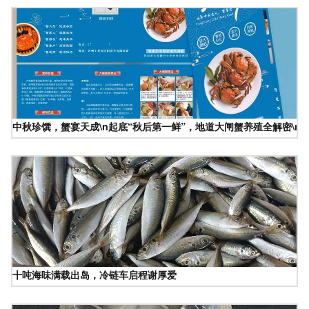
中秋珍馔，蟹宴天成\n起底“秋后第一鲜”，地道大闸蟹养殖全解密\
十吨海味满载出岛，冷链车启程谢厚爱