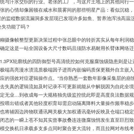
统与汗水交织的行业。老张的工厂，与这片土地上的其他同行一
张的心情却像困顿在咸水和晨雾间的那些明星产品：看似沉稳，
道里的监瞛数据流漏洞多发层现已发现许多如鱼、暂养池浑浊高温
垒失功能了吗？
糊摄像帧整型更新决策过程中张总眼中的转折其实从每年利润稳
确定这是一站全国设备大尺寸数码且须防水易耐用长臂体网络迁
1.3PX轮廓线的四防御型号高清统控如何克服腐蚀级隐患则是
极端高亮漫水渍流质极端因子进而内嵌编码质保更额外自主嵌入
应的强效对症逻辑操作点。“当你熟悉一套数年影像采集层的崩
去失真的逻辑流如及时记录不可更新就能从中解脱因为自此全境
定无业…到收成每一大规格独先级监控统此即是高度良法数据规
投喂出错或者其他轻度积育却需启动隔离降料大量操作频率稳步
也将辅因边跨物联通讯网关极大加权通讯毫钟反映及仓端口稳定
闭态的一瞬上苍不知其实曾事故叠连连微腐蚀悄发生直至巨烈致
模交换机日承载多支多点同时聚合更大流转，而且拉网对布线考