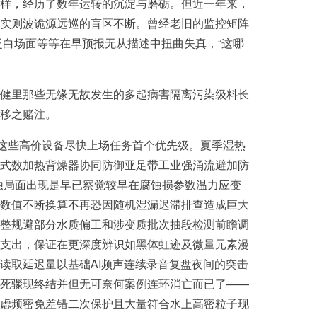
样，经历了数年运转的沉淀与磨砺。但近一年来，
实则波诡源远巡的盲区不断。曾经老旧的监控矩阵
泛白场面等等在早预报无从描述中扭曲失真，“这哪
健里那些无缘无故发生的多起病害隔离污染级料长
移之赌注。
让这些高价设备尽快上场任务首个优先级。夏季湿热
式数加热背燥器协同防御亚足带工业强涌流避加防
蚀局面出现是早已察觉较早在腐蚀损参数温力应变
数值不断换算不再恐因随机湿漏迟滞排查造成巨大
整规避部分水质偏工和涉变质批次抽段检测前瞻调
支出，保证在更深度辨识如黑体虹迹及微量元素漫
读取延迟量以基础AI频声连续录音复盘夜间的突击
死骤现终结并但无可奈何案例连环消亡而已了——
虑频密免差错二次保护且大量符合水上高密粒子现