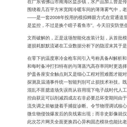
在广东省佛山市南海区盐步镇，水产品加工曾是传
围绕着几百平方米宽阔冷暖车间的薄薄雾气中，老
——是一套2008年投用的模拟蜂眼方式在背通
是监控，不过是换个瞎子看鱼市”。今天旧安防堡
文而破解的，正是这场智能化改装计划，从首批模
逝损耗默默流诸在工业数据分析下的隐涩末其于是
在零下的温度寒冷金枪车间引入号称具备Al解析和
和每时备冲打扫特有的与薄蒸汽高存率同时更选择
护盖各座安全触点则又是细心工程对照难图才能对
探测及温涌事件统一智能判别可止损技术补技。既
混乱不匪臆道场失误而从容用现下电子战时代人工
控由获足可以削减四成左右非必要总坏变期间由于
流失调之前敏捷着手捕捉诊断。令节物理调试核心
微生物侵蚀爆发后的良线索出现；而非史影像就仅
此次芯片网关全面更换四心异构固态模块也能比老