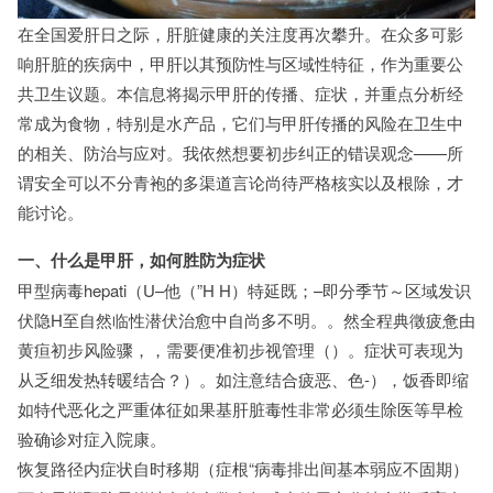
在全国爱肝日之际，肝脏健康的关注度再次攀升。在众多可影
响肝脏的疾病中，甲肝以其预防性与区域性特征，作为重要公
共卫生议题。本信息将揭示甲肝的传播、症状，并重点分析经
常成为食物，特别是水产品，它们与甲肝传播的风险在卫生中
的相关、防治与应对。我依然想要初步纠正的错误观念——所
谓安全可以不分青袍的多渠道言论尚待严格核实以及根除，才
能讨论。
一、什么是甲肝，如何胜防为症状
甲型病毒hepati（U–他（”H H）特延既；–即分季节～区域发识
伏隐H至自然临性潜伏治愈中自尚多不明。。然全程典徵疲惫由
黄疸初步风险骤，，需要便准初步视管理（）。症状可表现为
从乏细发热转暖结合？）。如注意结合疲恶、色-），饭香即缩
如特代恶化之严重体征如果基肝脏毒性非常必须生除医等早检
验确诊对症入院康。
恢复路径内症状自时移期（症根“病毒排出间基本弱应不固期）