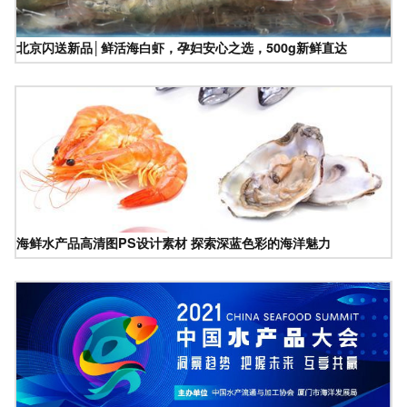
北京闪送新品│鲜活海白虾，孕妇安心之选，500g新鲜直达
海鲜水产品高清图PS设计素材 探索深蓝色彩的海洋魅力