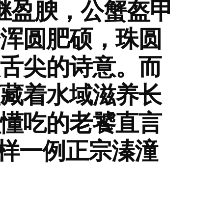
继盈腴，公蟹盔甲
浑圆肥硕，珠圆
舌尖的诗意。而
藏着水域滋养长
懂吃的老饕直言
同样一例正宗溱潼