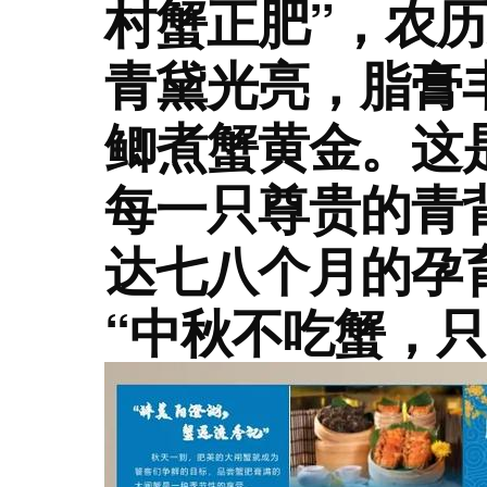
村蟹正肥”，农
青黛光亮，脂膏
鲫煮蟹黄金。这
每一只尊贵的青
达七八个月的孕
“中秋不吃蟹，只