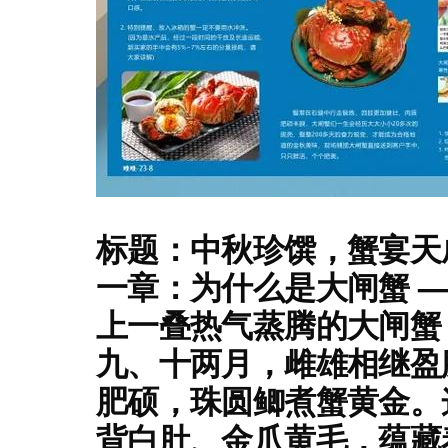
标题：中秋珍馔，蟹宴天成\
一章：为什么是大闸蟹 —
上一叠热气蒸腾的大闸蟹
九、十两月，雌雄相继盈
肥硕，珠圆鲫煮蟹黄金。
背白肚、金爪黄毛，蕴藏