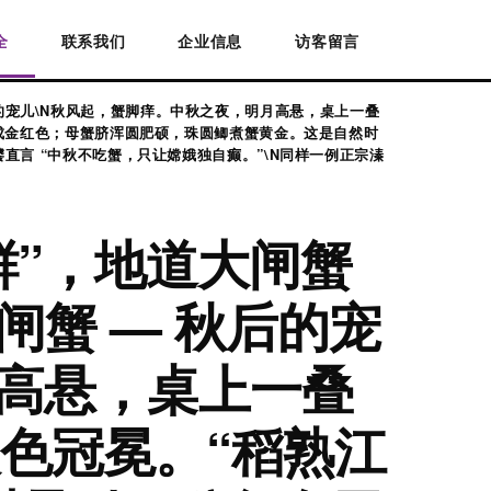
全
联系我们
企业信息
访客留言
秋后的宠儿\N秋风起，蟹脚痒。中秋之夜，明月高悬，桌上一叠
成金红色；母蟹脐浑圆肥硕，珠圆鲫煮蟹黄金。这是自然时
言 “中秋不吃蟹，只让嫦娥独自癫。”\N同样一例正宗溱
鲜”，地道大闸蟹
大闸蟹 — 秋后的宠
月高悬，桌上一叠
色冠冕。“稻熟江