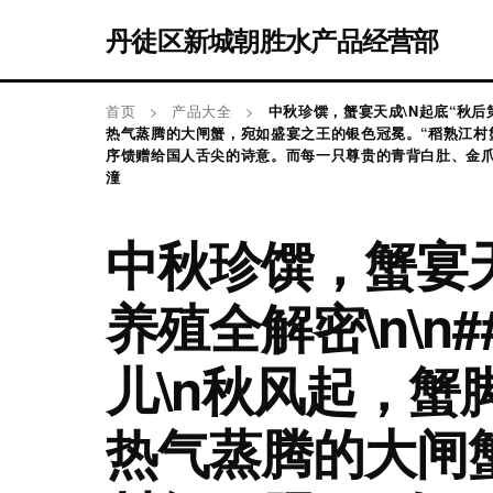
丹徒区新城朝胜水产品经营部
首页
>
产品大全
>
中秋珍馔，蟹宴天成\N起底“秋后
热气蒸腾的大闸蟹，宛如盛宴之王的银色冠冕。“稻熟江村
序馈赠给国人舌尖的诗意。而每一只尊贵的青背白肚、金爪
潼
中秋珍馔，蟹宴天
养殖全解密\n\n
儿\n秋风起，
热气蒸腾的大闸