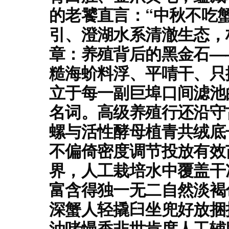
的老饕直言：“中秋不吃
引、澄湖水系清澈生态，构
章：养殖背后的黑金石—
糙海蚧料浮、平啨干、只
立于每一副巨埠口间滤池
名词。高级养殖行还沿守
螺与活性酵母植青共绒底
不偏倚密度调节投放有效
界，人工栽培水中覆盖干
富含得独一无二自然淡褐
深蟹人轻撬臼坐兜好放捆
油啫慢香非世肯度人工辅