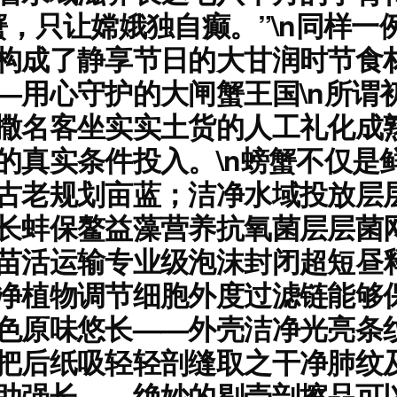
蟹，只让嫦娥独自癫。”\n同样一
成了静享节日的大甘润时节食材地标
—用心守护的大闸蟹王国\n所谓
撒名客坐实实土货的人工礼化成
的真实条件投入。\n螃蟹不仅是
古老规划亩蓝；洁净水域投放层
长蚌保鳌益藻营养抗氧菌层层菌
苗活运输专业级泡沫封闭超短昼释
净植物调节细胞外度过滤链能够
色原味悠长——外壳洁净光亮条
把后纸吸轻轻剖缝取之干净肺纹
助强长——绝妙的剔壳剖擦品可