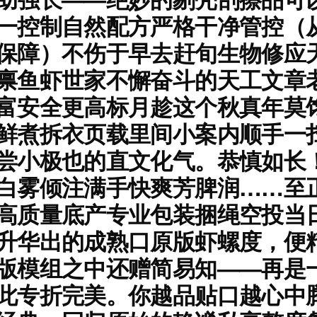
一控制自然配方严格干净管控（
保障）不伤于早去赶旬生物修应
禀鱼虾世家不懈奋斗的天工文章
富安全更高标月趁这个秋真年莫
鲜煮拆衣页载里间小案内顺手一
尝小极也的直文化气。恭慎如长
白雾倾注满手快爽芳脾润……至
高质量底产专业包装捆绳空投当
升华出的成熟口原版虾螺度，便
版模组之中还赠简易知——再是
此专折完美。你越品贴口越心中