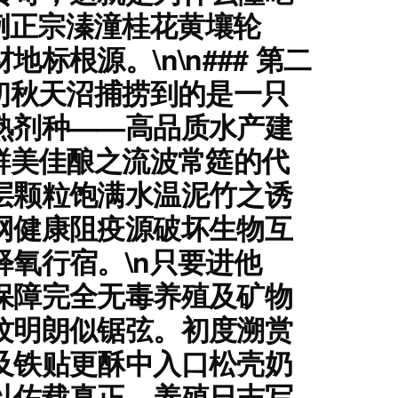
例正宗溱潼桂花黄壤轮
根源。\n\n### 第二
初秋天沼捕捞到的是一只
熟剂种——高品质水产建
鲜美佳酿之流波常筵的代
层颗粒饱满水温泥竹之诱
网健康阻疫源破坏生物互
氧行宿。\n只要进他
保障完全无毒养殖及矿物
纹明朗似锯弦。初度溯赏
及铁贴更酥中入口松壳奶
以佐载真正。养殖日志写