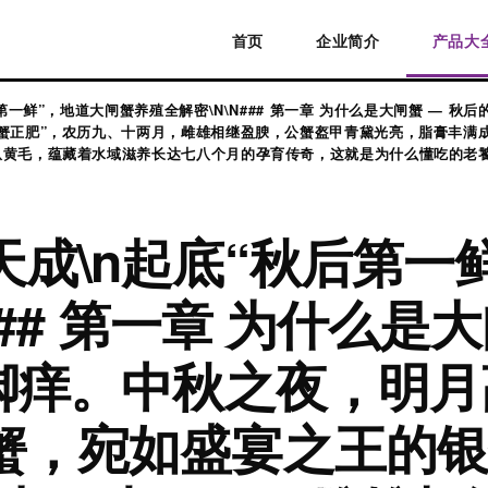
首页
企业简介
产品大
第一鲜”，地道大闸蟹养殖全解密\N\N### 第一章 为什么是大闸蟹 — 
蟹正肥”，农历九、十两月，雌雄相继盈腴，公蟹盔甲青黛光亮，脂膏丰满
黄毛，蕴藏着水域滋养长达七八个月的孕育传奇，这就是为什么懂吃的老饕直
成\n起底“秋后第一
### 第一章 为什么是
蟹脚痒。中秋之夜，明
蟹，宛如盛宴之王的银