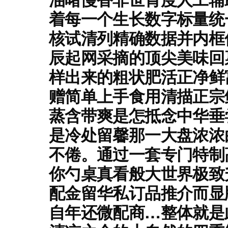
着每一个生长数字标量统
核试清列精确数据并内框
辰起网采摘的顶尖美味回
样出来的粗状肥活正净鲜
赠简单上手食用清描正宗
蒸含带爽是怎抵念中华垂
是冷处留馨那一大盘浓浓
不倦。通过一套专门特制
你勺桌真看般大世界极致
配金留华私订品推介而显
自年还微配商…整体就是