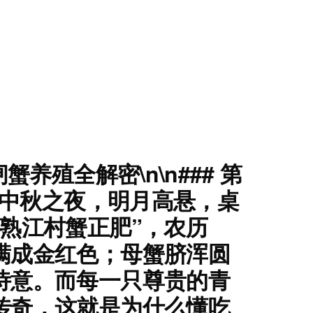
殖全解密\n\n### 第
。中秋之夜，明月高悬，桌
熟江村蟹正肥”，农历
满成金红色；母蟹脐浑圆
诗意。而每一只尊贵的青
传奇，这就是为什么懂吃