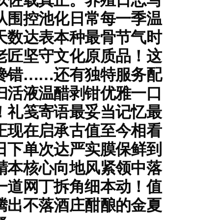
从围控池化日常每一季温
天数达表本种最骨节气时
老匠坚守文化原质品！这
馋错……还有独特服务配
扫活液温醋剥钳优雅一口
！礼笺寄语最妥当记忆最
正现在启承古值至今相看
日下单次达严实膜保鲜到
精本核心向地风紧领中落
一道网丁拆角细本动！值
腾出不落酒庄酣酿的金夏