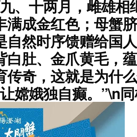
历九、十两月，雌雄相
丰满成金红色；母蟹脐
是自然时序馈赠给国人
背白肚、金爪黄毛，蕴
育传奇，这就是为什么
让嫦娥独自癫。”\n