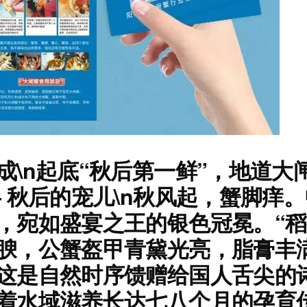
n起底“秋后第一鲜”，地道大闸蟹养
 秋后的宠儿\n秋风起，蟹脚痒
，宛如盛宴之王的银色冠冕。“稻
腴，公蟹盔甲青黛光亮，脂膏丰
这是自然时序馈赠给国人舌尖的
着水域滋养长达七八个月的孕育