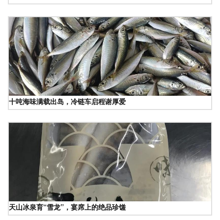
十吨海味满载出岛，冷链车启程谢厚爱
天山冰泉育“雪龙”，宴席上的绝品珍馐