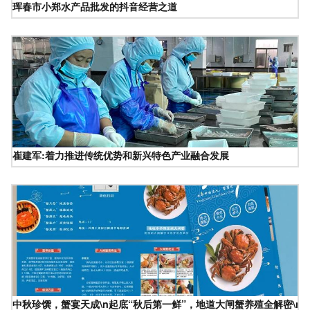
珲春市小郑水产品批发的抖音经营之道
崔建军:着力推进传统优势和新兴特色产业融合发展
中秋珍馔，蟹宴天成\n起底“秋后第一鲜”，地道大闸蟹养殖全解密\